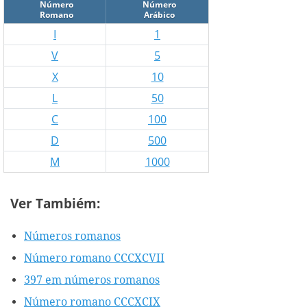
Número
Número
Romano
Arábico
I
1
V
5
X
10
L
50
C
100
D
500
M
1000
Ver Tambiém:
Números romanos
Número romano CCCXCVII
397 em números romanos
Número romano CCCXCIX