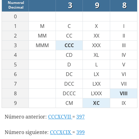
3
9
8
Numeral
Decimal
0
1
M
C
X
I
2
MM
CC
XX
II
3
MMM
CCC
XXX
III
4
CD
XL
IV
5
D
L
V
6
DC
LX
VI
7
DCC
LXX
VII
8
DCCC
LXXX
VIII
9
CM
XC
IX
Número anterior:
CCCXCVII
=
397
Número siguiente:
CCCXCIX
=
399