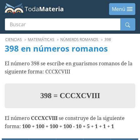
Toda
Materia
Menú
Buscar
Menú
CIENCIAS
MATEMÁTICAS
NÚMEROS ROMANOS
398
398 en números romanos
El número 398 se escribe en guarismos romanos de la
siguiente forma: CCCXCVIII
398
=
CCCXCVIII
El número
CCCXCVIII
se construye de la siguiente
forma:
100 + 100 + 100 + 100 - 10 + 5 + 1 + 1 + 1