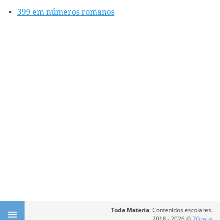
399 em números romanos
Toda Materia
: Contenidos escolares.
2018 - 2026 ©
7Graus