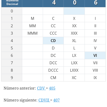
4
0
6
Numeral
Decimal
0
1
M
C
X
I
2
MM
CC
XX
II
3
MMM
CCC
XXX
III
4
CD
XL
IV
5
D
L
V
6
DC
LX
VI
7
DCC
LXX
VII
8
DCCC
LXXX
VIII
9
CM
XC
IX
Número anterior:
CDV
=
405
Número siguiente:
CDVII
=
407