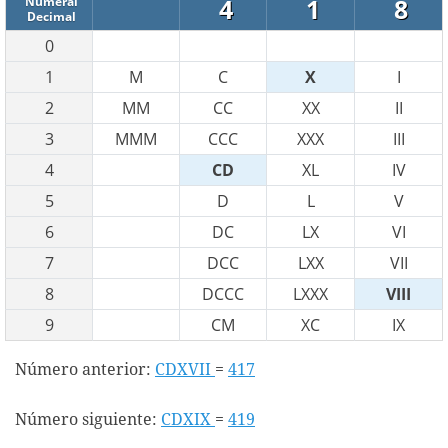
4
1
8
Numeral
Decimal
0
1
M
C
X
I
2
MM
CC
XX
II
3
MMM
CCC
XXX
III
4
CD
XL
IV
5
D
L
V
6
DC
LX
VI
7
DCC
LXX
VII
8
DCCC
LXXX
VIII
9
CM
XC
IX
Número anterior:
CDXVII
=
417
Número siguiente:
CDXIX
=
419