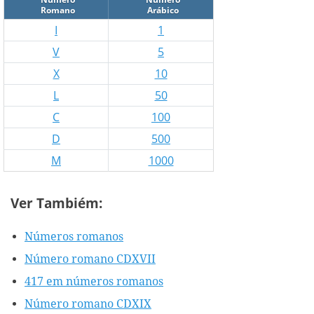
Romano
Arábico
I
1
V
5
X
10
L
50
C
100
D
500
M
1000
Ver Tambiém:
Números romanos
Número romano CDXVII
417 em números romanos
Número romano CDXIX