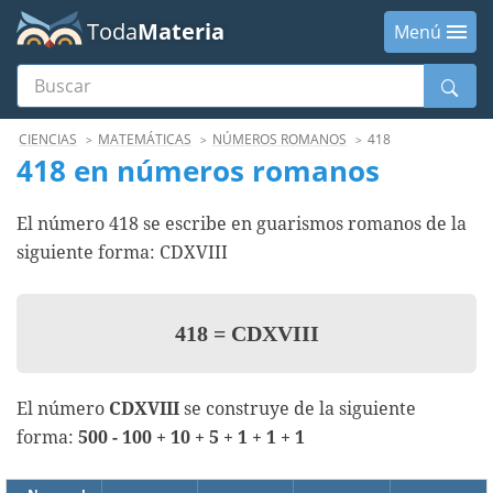
Toda
Materia
Menú
Buscar
Menú
CIENCIAS
MATEMÁTICAS
NÚMEROS ROMANOS
418
418 en números romanos
El número 418 se escribe en guarismos romanos de la
siguiente forma: CDXVIII
418
=
CDXVIII
El número
CDXVIII
se construye de la siguiente
forma:
500 - 100 + 10 + 5 + 1 + 1 + 1