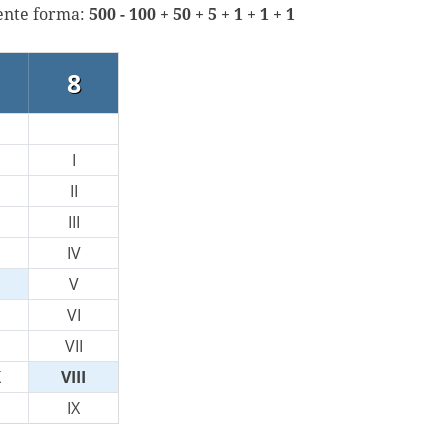
iente forma:
500 - 100 + 50 + 5 + 1 + 1 + 1
8
I
II
III
IV
V
VI
VII
X
VIII
IX