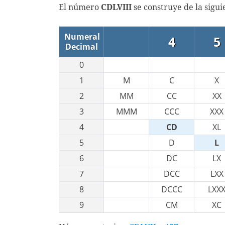
El número
CDLVIII
se construye de la sigu
Numeral
4
5
Decimal
0
1
M
C
X
2
MM
CC
XX
3
MMM
CCC
XXX
4
CD
XL
5
D
L
6
DC
LX
7
DCC
LXX
8
DCCC
LXX
9
CM
XC