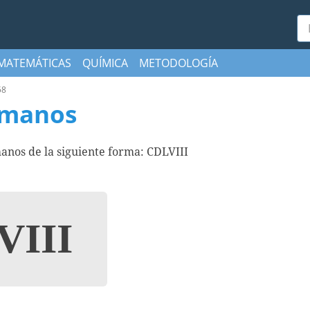
Bu
MATEMÁTICAS
QUÍMICA
METODOLOGÍA
58
omanos
anos de la siguiente forma: CDLVIII
III