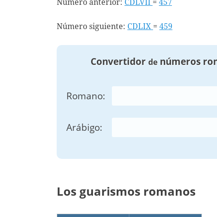
Número anterior:
CDLVII
=
457
Número siguiente:
CDLIX
=
459
Convertidor
números ro
de
Romano:
Arábigo:
Los guarismos romanos