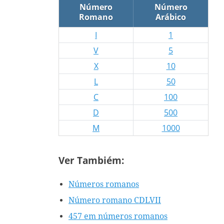
Número
Número
Romano
Arábico
I
1
V
5
X
10
L
50
C
100
D
500
M
1000
Ver Tambiém:
Números romanos
Número romano CDLVII
457 em números romanos