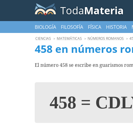
Toda
Materia
BIOLOGÍA
FILOSOFÍA
FÍSICA
HISTORIA
CIENCIAS
MATEMÁTICAS
NÚMEROS ROMANOS
4
458 en números r
El número 458 se escribe en guarismos rom
458
=
CDLV