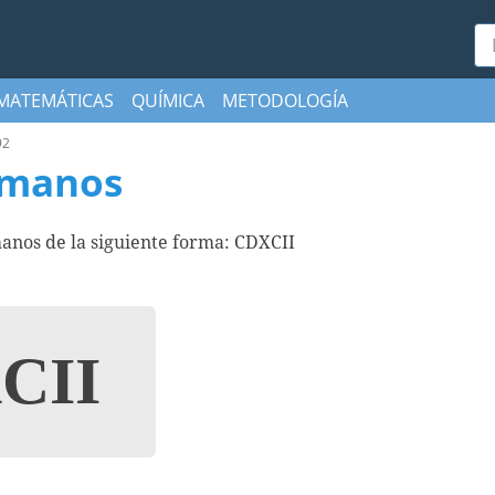
Bu
MATEMÁTICAS
QUÍMICA
METODOLOGÍA
92
omanos
anos de la siguiente forma: CDXCII
CII