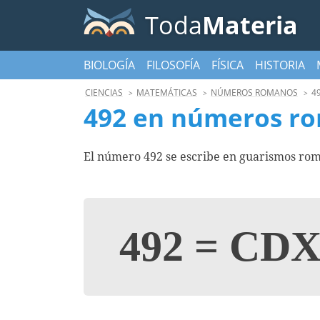
Toda
Materia
BIOLOGÍA
FILOSOFÍA
FÍSICA
HISTORIA
CIENCIAS
MATEMÁTICAS
NÚMEROS ROMANOS
4
492 en números r
El número 492 se escribe en guarismos rom
492
=
CDX