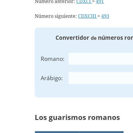
Número anterior:
CDXCI
=
491
Número siguiente:
CDXCIII
=
493
Convertidor
números ro
de
Romano:
Arábigo:
Los guarismos romanos