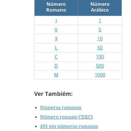
Número
Número
Romano
Arábico
I
1
V
5
X
10
L
50
C
100
D
500
M
1000
Ver Tambiém:
Números romanos
Número romano CDXCI
491 em números romanos