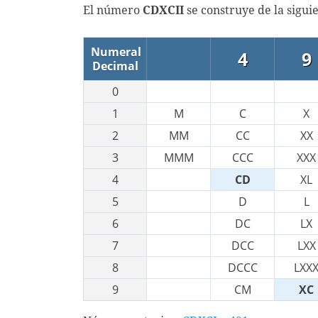
El número
CDXCII
se construye de la sigui
Numeral
4
9
Decimal
0
1
M
C
X
2
MM
CC
XX
3
MMM
CCC
XXX
4
CD
XL
5
D
L
6
DC
LX
7
DCC
LXX
8
DCCC
LXX
9
CM
XC