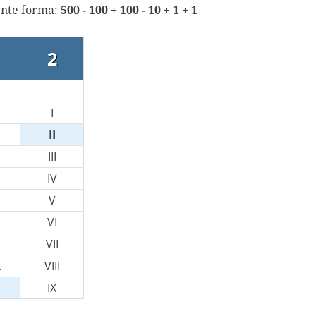
ente forma:
500 - 100 + 100 - 10 + 1 + 1
2
I
II
III
IV
V
VI
VII
X
VIII
IX