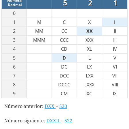
5
2
1
Numeral
Decimal
0
1
M
C
X
I
2
MM
CC
XX
II
3
MMM
CCC
XXX
III
4
CD
XL
IV
5
D
L
V
6
DC
LX
VI
7
DCC
LXX
VII
8
DCCC
LXXX
VIII
9
CM
XC
IX
Número anterior:
DXX
=
520
Número siguiente:
DXXII
=
522