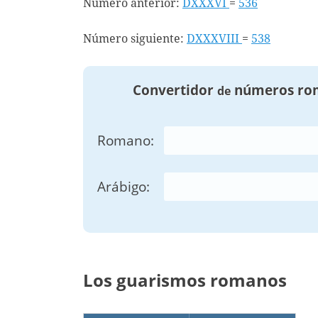
Número anterior:
DXXXVI
=
536
Número siguiente:
DXXXVIII
=
538
Convertidor
números ro
de
Romano:
Arábigo:
Los guarismos romanos