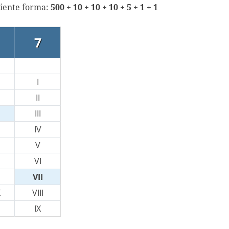
uiente forma:
500 + 10 + 10 + 10 + 5 + 1 + 1
7
I
II
III
IV
V
VI
VII
X
VIII
IX