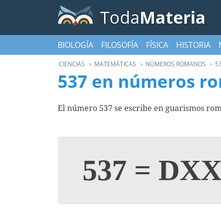
Toda
Materia
BIOLOGÍA
FILOSOFÍA
FÍSICA
HISTORIA
CIENCIAS
MATEMÁTICAS
NÚMEROS ROMANOS
5
537 en números r
El número 537 se escribe en guarismos rom
537
=
DXX