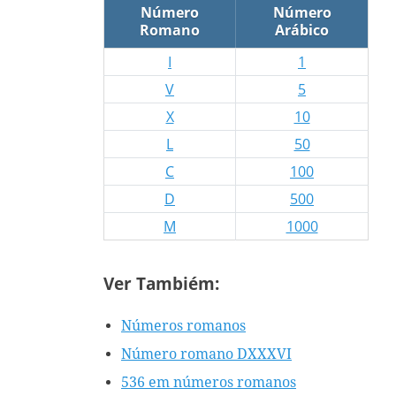
Número
Número
Romano
Arábico
I
1
V
5
X
10
L
50
C
100
D
500
M
1000
Ver Tambiém:
Números romanos
Número romano DXXXVI
536 em números romanos