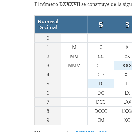
El número
DXXXVII
se construye de la sig
Numeral
5
3
Decimal
0
1
M
C
X
2
MM
CC
XX
3
MMM
CCC
XXX
4
CD
XL
5
D
L
6
DC
LX
7
DCC
LXX
8
DCCC
LXX
9
CM
XC