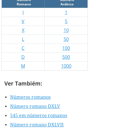
Romano
Arábico
I
1
V
5
X
10
L
50
C
100
D
500
M
1000
Ver Tambiém:
Números romanos
Número romano DXLV
545 em números romanos
Número romano DXLVII