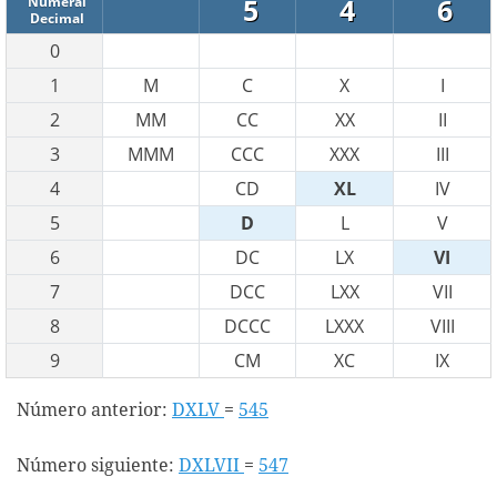
5
4
6
Numeral
Decimal
0
1
M
C
X
I
2
MM
CC
XX
II
3
MMM
CCC
XXX
III
4
CD
XL
IV
5
D
L
V
6
DC
LX
VI
7
DCC
LXX
VII
8
DCCC
LXXX
VIII
9
CM
XC
IX
Número anterior:
DXLV
=
545
Número siguiente:
DXLVII
=
547