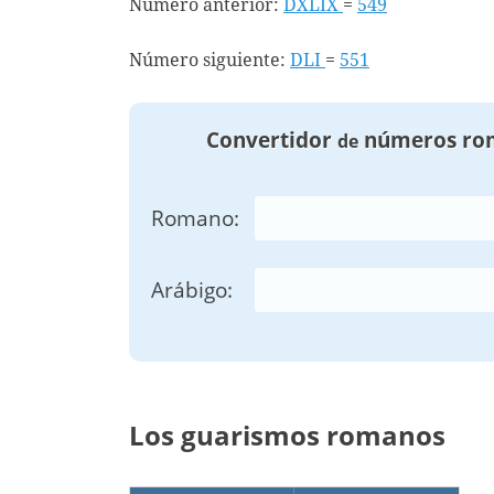
Número anterior:
DXLIX
=
549
Número siguiente:
DLI
=
551
Convertidor
números ro
de
Romano:
Arábigo:
Los guarismos romanos