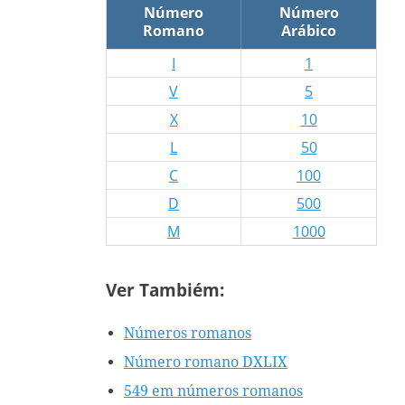
Número
Número
Romano
Arábico
I
1
V
5
X
10
L
50
C
100
D
500
M
1000
Ver Tambiém:
Números romanos
Número romano DXLIX
549 em números romanos