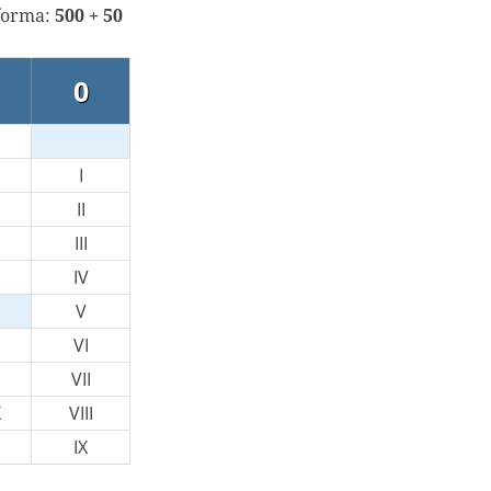
 forma:
500 + 50
0
I
II
III
IV
V
VI
VII
X
VIII
IX