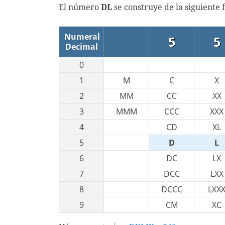
El número
DL
se construye de la siguiente
Numeral
5
5
Decimal
0
1
M
C
X
2
MM
CC
XX
3
MMM
CCC
XXX
4
CD
XL
5
D
L
6
DC
LX
7
DCC
LXX
8
DCCC
LXX
9
CM
XC