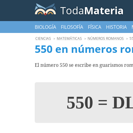
Toda
Materia
BIOLOGÍA
FILOSOFÍA
FÍSICA
HISTORIA
CIENCIAS
MATEMÁTICAS
NÚMEROS ROMANOS
5
550 en números r
El número 550 se escribe en guarismos rom
550
=
D