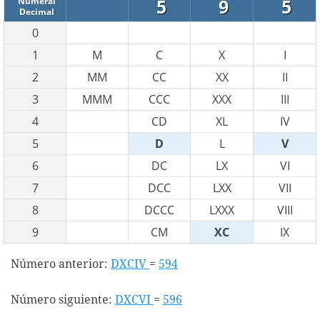
5
9
5
Numeral
Decimal
0
1
M
C
X
I
2
MM
CC
XX
II
3
MMM
CCC
XXX
III
4
CD
XL
IV
5
D
L
V
6
DC
LX
VI
7
DCC
LXX
VII
8
DCCC
LXXX
VIII
9
CM
XC
IX
Número anterior:
DXCIV
=
594
Número siguiente:
DXCVI
=
596