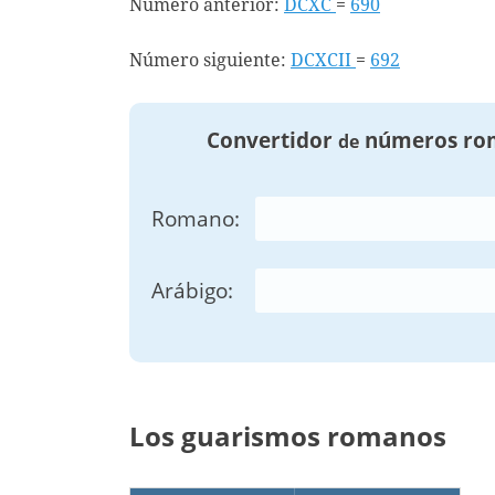
Número anterior:
DCXC
=
690
Número siguiente:
DCXCII
=
692
Convertidor
números ro
de
Romano:
Arábigo:
Los guarismos romanos