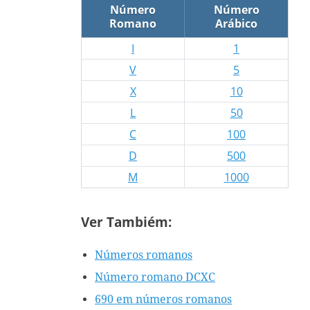
Número
Número
Romano
Arábico
I
1
V
5
X
10
L
50
C
100
D
500
M
1000
Ver Tambiém:
Números romanos
Número romano DCXC
690 em números romanos