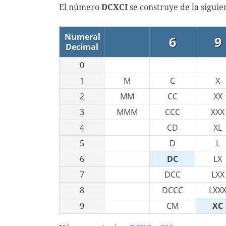
El número
DCXCI
se construye de la sigui
Numeral
6
9
Decimal
0
1
M
C
X
2
MM
CC
XX
3
MMM
CCC
XXX
4
CD
XL
5
D
L
6
DC
LX
7
DCC
LXX
8
DCCC
LXX
9
CM
XC