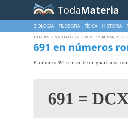
Toda
Materia
BIOLOGÍA
FILOSOFÍA
FÍSICA
HISTORIA
CIENCIAS
MATEMÁTICAS
NÚMEROS ROMANOS
6
691 en números r
El número 691 se escribe en guarismos rom
691
=
DCX