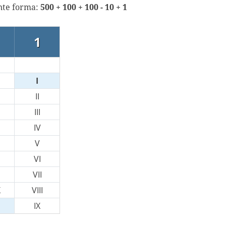
ente forma:
500 + 100 + 100 - 10 + 1
1
I
II
III
IV
V
VI
VII
X
VIII
IX