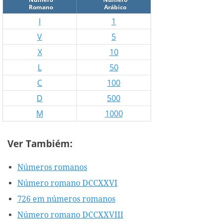
Romano
Arábico
I
1
V
5
X
10
L
50
C
100
D
500
M
1000
Ver Tambiém:
Números romanos
Número romano DCCXXVI
726 em números romanos
Número romano DCCXXVIII