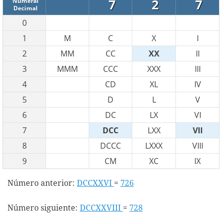
7
2
7
Numeral
Decimal
0
1
M
C
X
I
2
MM
CC
XX
II
3
MMM
CCC
XXX
III
4
CD
XL
IV
5
D
L
V
6
DC
LX
VI
7
DCC
LXX
VII
8
DCCC
LXXX
VIII
9
CM
XC
IX
Número anterior:
DCCXXVI
=
726
Número siguiente:
DCCXXVIII
=
728