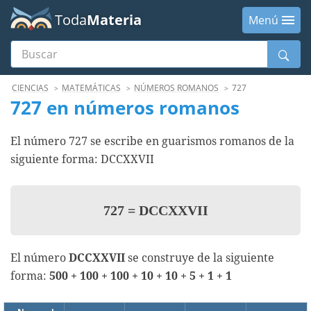
Toda
Materia
Menú
Buscar
Menú
CIENCIAS
MATEMÁTICAS
NÚMEROS ROMANOS
727
727 en números romanos
El número 727 se escribe en guarismos romanos de la
siguiente forma: DCCXXVII
727
=
DCCXXVII
El número
DCCXXVII
se construye de la siguiente
forma:
500 + 100 + 100 + 10 + 10 + 5 + 1 + 1