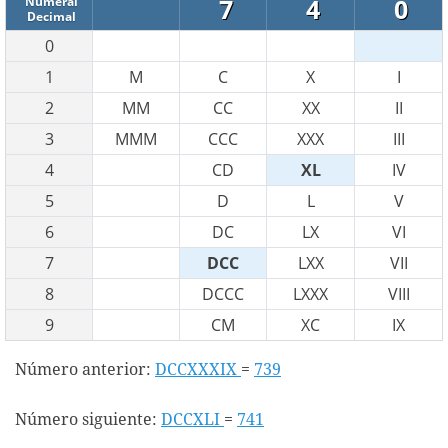
7
4
0
Numeral
Decimal
0
1
M
C
X
I
2
MM
CC
XX
II
3
MMM
CCC
XXX
III
4
CD
XL
IV
5
D
L
V
6
DC
LX
VI
7
DCC
LXX
VII
8
DCCC
LXXX
VIII
9
CM
XC
IX
Número anterior:
DCCXXXIX
=
739
Número siguiente:
DCCXLI
=
741