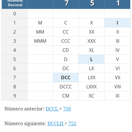
7
5
1
Numeral
Decimal
0
1
M
C
X
I
2
MM
CC
XX
II
3
MMM
CCC
XXX
III
4
CD
XL
IV
5
D
L
V
6
DC
LX
VI
7
DCC
LXX
VII
8
DCCC
LXXX
VIII
9
CM
XC
IX
Número anterior:
DCCL
=
750
Número siguiente:
DCCLII
=
752