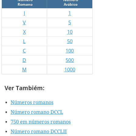
Romano
Arábico
I
1
V
5
X
10
L
50
C
100
D
500
M
1000
Ver Tambiém:
Números romanos
Número romano DCCL
750 em números romanos
Número romano DCCLII