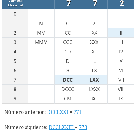
7
7
2
Numeral
Decimal
0
1
M
C
X
I
2
MM
CC
XX
II
3
MMM
CCC
XXX
III
4
CD
XL
IV
5
D
L
V
6
DC
LX
VI
7
DCC
LXX
VII
8
DCCC
LXXX
VIII
9
CM
XC
IX
Número anterior:
DCCLXXI
=
771
Número siguiente:
DCCLXXIII
=
773