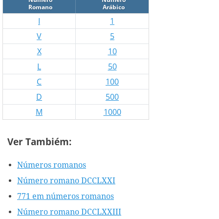
Romano
Arábico
I
1
V
5
X
10
L
50
C
100
D
500
M
1000
Ver Tambiém:
Números romanos
Número romano DCCLXXI
771 em números romanos
Número romano DCCLXXIII