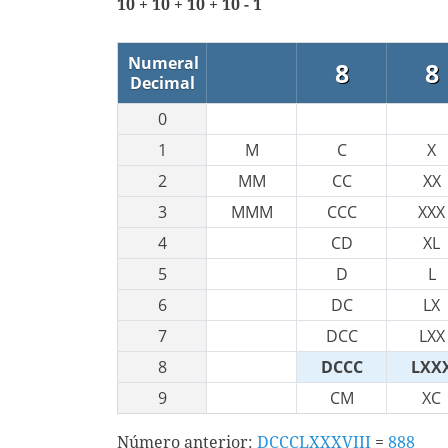
10 + 10 + 10 + 10 - 1
Numeral
8
8
Decimal
0
1
M
C
X
2
MM
CC
XX
3
MMM
CCC
XXX
4
CD
XL
5
D
L
6
DC
LX
7
DCC
LXX
8
DCCC
LXX
9
CM
XC
Número anterior:
DCCCLXXXVIII
=
888