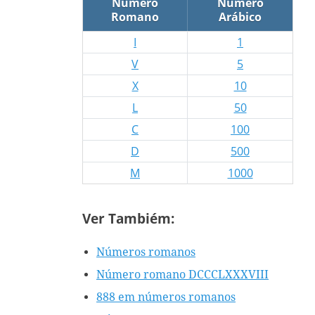
Número
Número
Romano
Arábico
I
1
V
5
X
10
L
50
C
100
D
500
M
1000
Ver Tambiém:
Números romanos
Número romano DCCCLXXXVIII
888 em números romanos