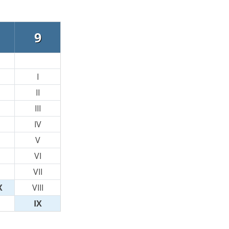
9
I
II
III
IV
V
VI
VII
X
VIII
IX