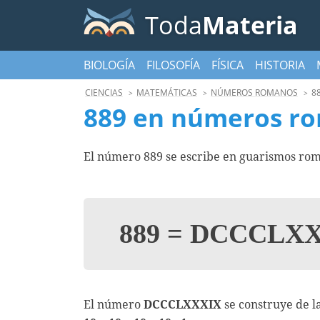
Toda
Materia
BIOLOGÍA
FILOSOFÍA
FÍSICA
HISTORIA
CIENCIAS
MATEMÁTICAS
NÚMEROS ROMANOS
8
889 en números r
El número 889 se escribe en guarismos ro
889
=
DCCCLXX
El número
DCCCLXXXIX
se construye de l