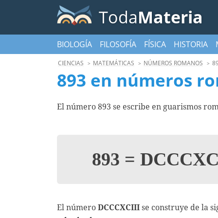
Toda
Materia
BIOLOGÍA
FILOSOFÍA
FÍSICA
HISTORIA
CIENCIAS
MATEMÁTICAS
NÚMEROS ROMANOS
8
893 en números r
El número 893 se escribe en guarismos rom
893
=
DCCCXCI
El número
DCCCXCIII
se construye de la s