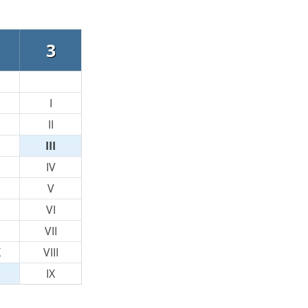
3
I
II
III
IV
V
VI
VII
X
VIII
IX