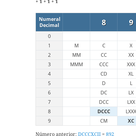
+ 1 + 1 + 1
Numeral
8
9
Decimal
0
1
M
C
X
2
MM
CC
XX
3
MMM
CCC
XXX
4
CD
XL
5
D
L
6
DC
LX
7
DCC
LXX
8
DCCC
LXX
9
CM
XC
Número anterior:
DCCCXCII
=
892