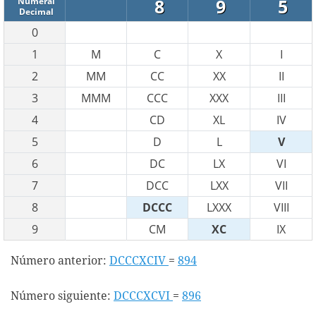
8
9
5
Numeral
Decimal
0
1
M
C
X
I
2
MM
CC
XX
II
3
MMM
CCC
XXX
III
4
CD
XL
IV
5
D
L
V
6
DC
LX
VI
7
DCC
LXX
VII
8
DCCC
LXXX
VIII
9
CM
XC
IX
Número anterior:
DCCCXCIV
=
894
Número siguiente:
DCCCXCVI
=
896