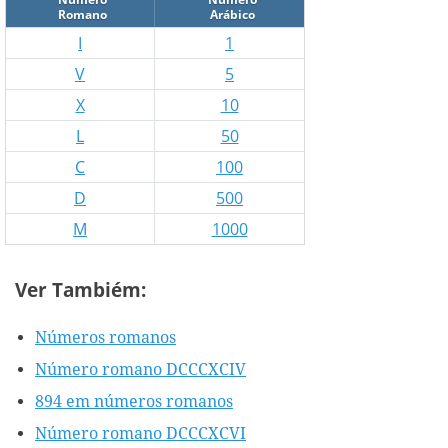
Romano
Arábico
I
1
V
5
X
10
L
50
C
100
D
500
M
1000
Ver Tambiém:
Números romanos
Número romano DCCCXCIV
894 em números romanos
Número romano DCCCXCVI