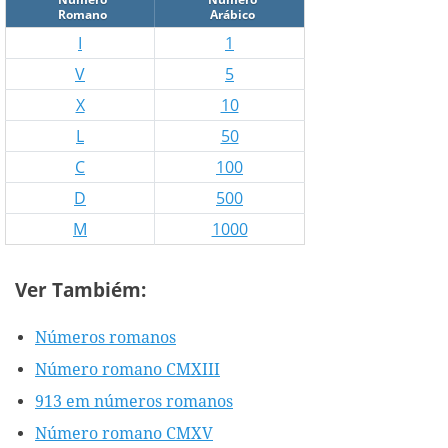
Romano
Arábico
I
1
V
5
X
10
L
50
C
100
D
500
M
1000
Ver Tambiém:
Números romanos
Número romano CMXIII
913 em números romanos
Número romano CMXV