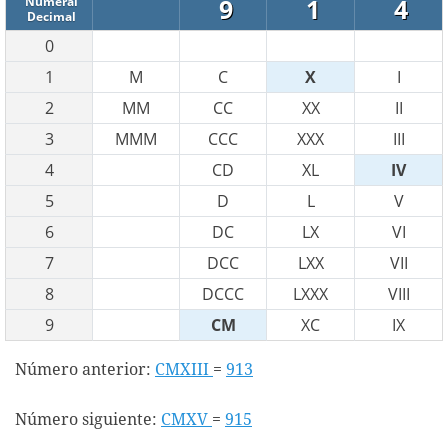
9
1
4
Numeral
Decimal
0
1
M
C
X
I
2
MM
CC
XX
II
3
MMM
CCC
XXX
III
4
CD
XL
IV
5
D
L
V
6
DC
LX
VI
7
DCC
LXX
VII
8
DCCC
LXXX
VIII
9
CM
XC
IX
Número anterior:
CMXIII
=
913
Número siguiente:
CMXV
=
915