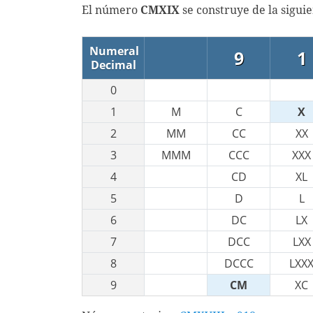
El número
CMXIX
se construye de la sigui
Numeral
9
1
Decimal
0
1
M
C
X
2
MM
CC
XX
3
MMM
CCC
XXX
4
CD
XL
5
D
L
6
DC
LX
7
DCC
LXX
8
DCCC
LXX
9
CM
XC