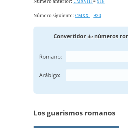
Número anterior:
CMXVIII
=
918
Número siguiente:
CMXX
=
920
Convertidor
números ro
de
Romano:
Arábigo:
Los guarismos romanos