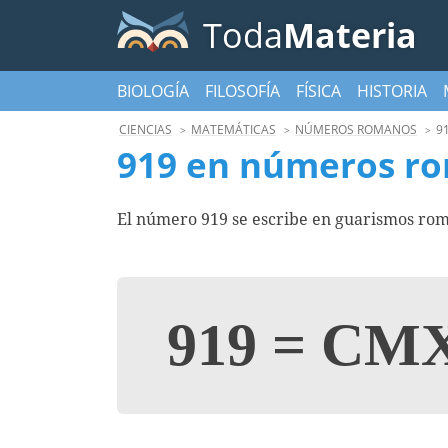
Toda
Materia
BIOLOGÍA
FILOSOFÍA
FÍSICA
HISTORIA
CIENCIAS
MATEMÁTICAS
NÚMEROS ROMANOS
9
919 en números r
El número 919 se escribe en guarismos rom
919
=
CMX