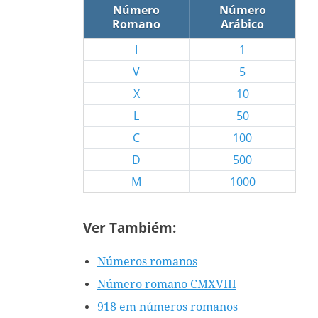
Número
Número
Romano
Arábico
I
1
V
5
X
10
L
50
C
100
D
500
M
1000
Ver Tambiém:
Números romanos
Número romano CMXVIII
918 em números romanos