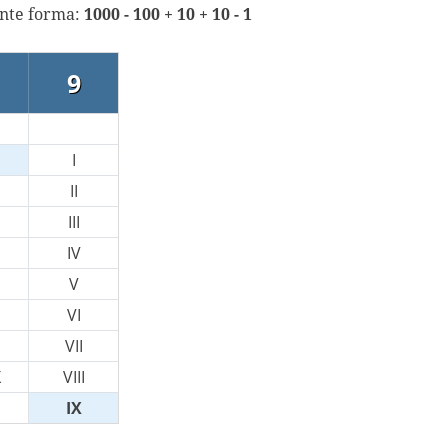
ente forma:
1000 - 100 + 10 + 10 - 1
9
I
II
III
IV
V
VI
VII
X
VIII
IX