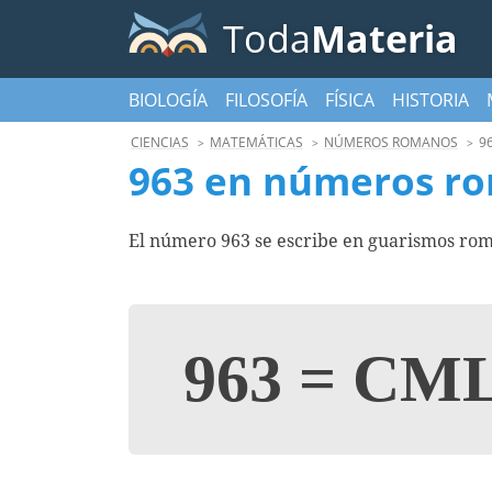
Toda
Materia
BIOLOGÍA
FILOSOFÍA
FÍSICA
HISTORIA
CIENCIAS
MATEMÁTICAS
NÚMEROS ROMANOS
9
963 en números r
El número 963 se escribe en guarismos rom
963
=
CML