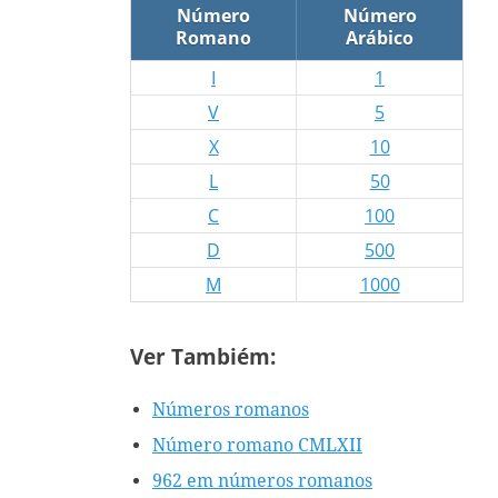
Número
Número
Romano
Arábico
I
1
V
5
X
10
L
50
C
100
D
500
M
1000
Ver Tambiém:
Números romanos
Número romano CMLXII
962 em números romanos