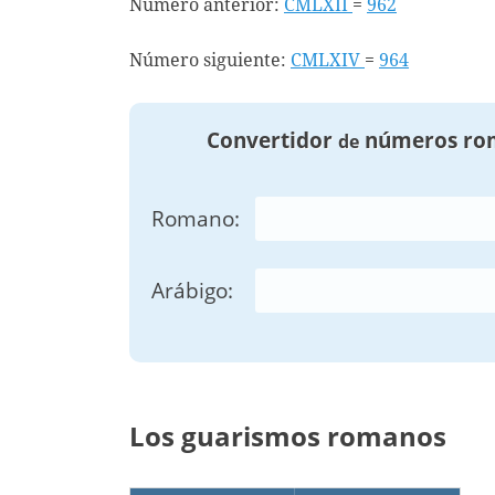
Número anterior:
CMLXII
=
962
Número siguiente:
CMLXIV
=
964
Convertidor
números ro
de
Romano:
Arábigo:
Los guarismos romanos