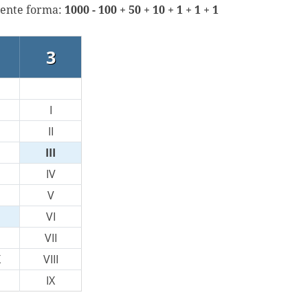
iente forma:
1000 - 100 + 50 + 10 + 1 + 1 + 1
3
I
II
III
IV
V
VI
VII
X
VIII
IX