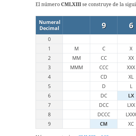
El número
CMLXIII
se construye de la sigu
Numeral
9
6
Decimal
0
1
M
C
X
2
MM
CC
XX
3
MMM
CCC
XXX
4
CD
XL
5
D
L
6
DC
LX
7
DCC
LXX
8
DCCC
LXX
9
CM
XC