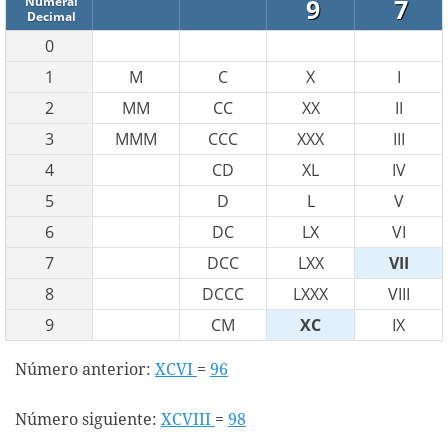
9
7
Numeral
Decimal
0
1
M
C
X
I
2
MM
CC
XX
II
3
MMM
CCC
XXX
III
4
CD
XL
IV
5
D
L
V
6
DC
LX
VI
7
DCC
LXX
VII
8
DCCC
LXXX
VIII
9
CM
XC
IX
Número anterior:
XCVI
=
96
Número siguiente:
XCVIII
=
98