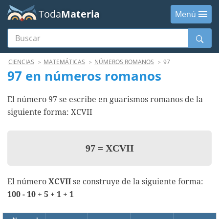
Toda
Materia
Menú
Buscar
Menú
CIENCIAS
MATEMÁTICAS
NÚMEROS ROMANOS
97
97 en números romanos
El número 97 se escribe en guarismos romanos de la
siguiente forma: XCVII
97
=
XCVII
El número
XCVII
se construye de la siguiente forma:
100 - 10 + 5 + 1 + 1