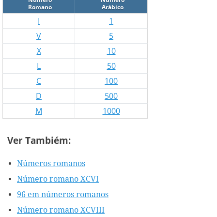
Romano
Arábico
I
1
V
5
X
10
L
50
C
100
D
500
M
1000
Ver Tambiém:
Números romanos
Número romano XCVI
96 em números romanos
Número romano XCVIII