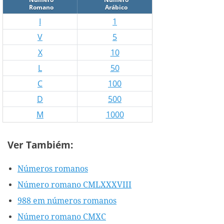
Romano
Arábico
I
1
V
5
X
10
L
50
C
100
D
500
M
1000
Ver Tambiém:
Números romanos
Número romano CMLXXXVIII
988 em números romanos
Número romano CMXC