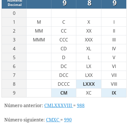
9
8
9
Numeral
Decimal
0
1
M
C
X
I
2
MM
CC
XX
II
3
MMM
CCC
XXX
III
4
CD
XL
IV
5
D
L
V
6
DC
LX
VI
7
DCC
LXX
VII
8
DCCC
LXXX
VIII
9
CM
XC
IX
Número anterior:
CMLXXXVIII
=
988
Número siguiente:
CMXC
=
990