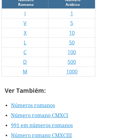
Romano
Arábico
I
1
V
5
X
10
L
50
C
100
D
500
M
1000
Ver Tambiém:
Números romanos
Número romano CMXCI
991 em números romanos
Número romano CMXCIII