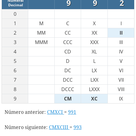
9
9
2
Numeral
Decimal
0
1
M
C
X
I
2
MM
CC
XX
II
3
MMM
CCC
XXX
III
4
CD
XL
IV
5
D
L
V
6
DC
LX
VI
7
DCC
LXX
VII
8
DCCC
LXXX
VIII
9
CM
XC
IX
Número anterior:
CMXCI
=
991
Número siguiente:
CMXCIII
=
993