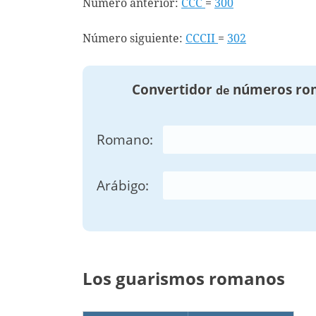
Número anterior:
CCC
=
300
Número siguiente:
CCCII
=
302
Convertidor
números ro
de
Romano:
Arábigo:
Los guarismos romanos