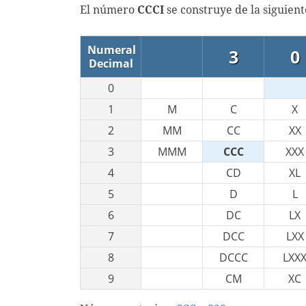
El número
CCCI
se construye de la siguien
Numeral
3
0
Decimal
0
1
M
C
X
2
MM
CC
XX
3
MMM
CCC
XXX
4
CD
XL
5
D
L
6
DC
LX
7
DCC
LXX
8
DCCC
LXX
9
CM
XC