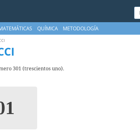
Bu
MATEMÁTICAS
QUÍMICA
METODOLOGÍA
CCI
CCI
ero 301 (trescientos uno).
01