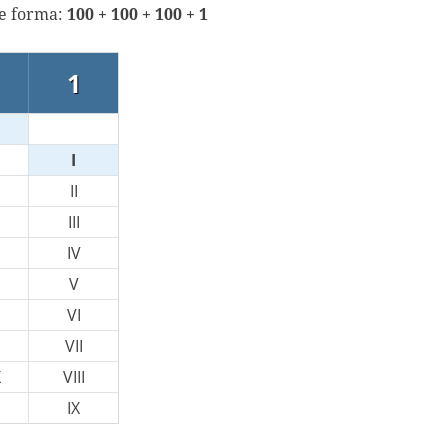
te forma:
100 + 100 + 100 + 1
1
I
II
III
IV
V
VI
VII
X
VIII
IX