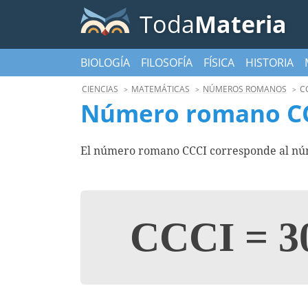
Toda
Materia
BIOLOGÍA
FILOSOFÍA
FÍSICA
HISTORIA
CIENCIAS
MATEMÁTICAS
NÚMEROS ROMANOS
C
Número romano C
El número romano CCCI corresponde al núm
CCCI
=
3