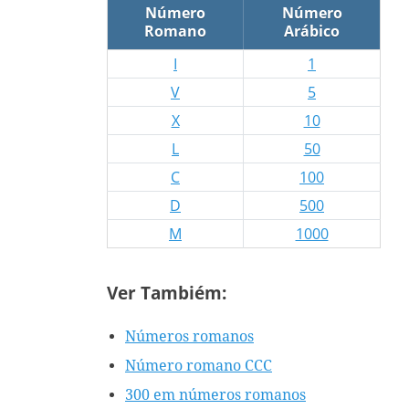
Número
Número
Romano
Arábico
I
1
V
5
X
10
L
50
C
100
D
500
M
1000
Ver Tambiém:
Números romanos
Número romano CCC
300 em números romanos