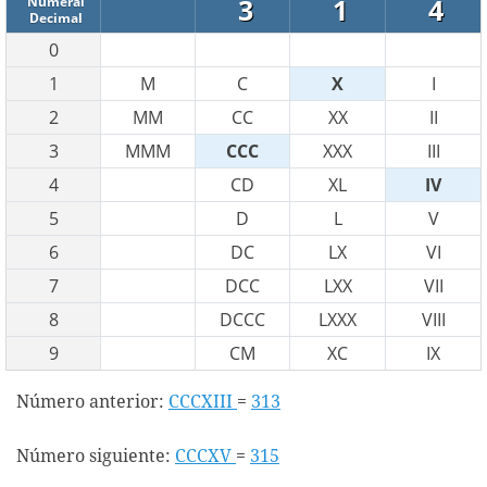
3
1
4
Numeral
Decimal
0
1
M
C
X
I
2
MM
CC
XX
II
3
MMM
CCC
XXX
III
4
CD
XL
IV
5
D
L
V
6
DC
LX
VI
7
DCC
LXX
VII
8
DCCC
LXXX
VIII
9
CM
XC
IX
Número anterior:
CCCXIII
=
313
Número siguiente:
CCCXV
=
315