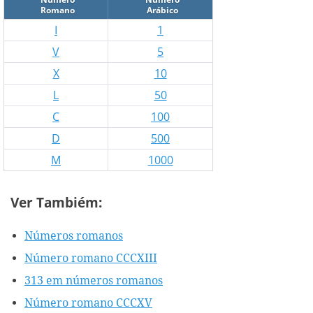
Romano
Arábico
I
1
V
5
X
10
L
50
C
100
D
500
M
1000
Ver Tambiém:
Números romanos
Número romano CCCXIII
313 em números romanos
Número romano CCCXV