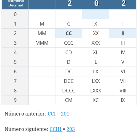
2
0
2
Numeral
Decimal
0
1
M
C
X
I
2
MM
CC
XX
II
3
MMM
CCC
XXX
III
4
CD
XL
IV
5
D
L
V
6
DC
LX
VI
7
DCC
LXX
VII
8
DCCC
LXXX
VIII
9
CM
XC
IX
Número anterior:
CCI
=
201
Número siguiente:
CCIII
=
203