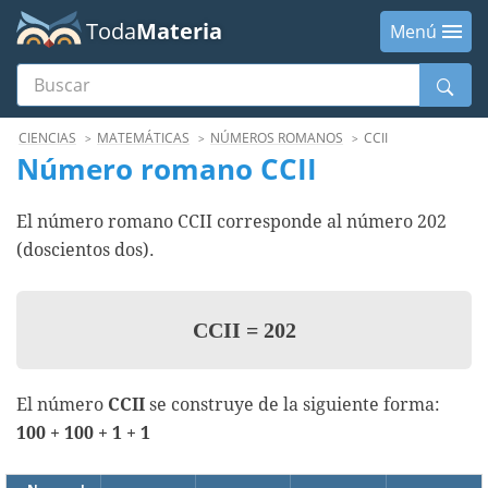
Toda
Materia
Menú
Buscar
Menú
CIENCIAS
MATEMÁTICAS
NÚMEROS ROMANOS
CCII
Número romano CCII
El número romano CCII corresponde al número 202
(doscientos dos).
CCII
=
202
El número
CCII
se construye de la siguiente forma:
100 + 100 + 1 + 1