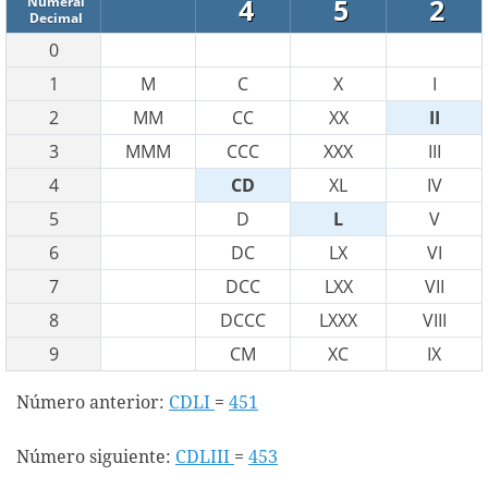
4
5
2
Numeral
Decimal
0
1
M
C
X
I
2
MM
CC
XX
II
3
MMM
CCC
XXX
III
4
CD
XL
IV
5
D
L
V
6
DC
LX
VI
7
DCC
LXX
VII
8
DCCC
LXXX
VIII
9
CM
XC
IX
Número anterior:
CDLI
=
451
Número siguiente:
CDLIII
=
453