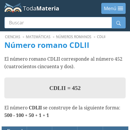
Toda
Materia
Menú
Buscar
Menú
CIENCIAS
MATEMÁTICAS
NÚMEROS ROMANOS
CDLII
Número romano CDLII
El número romano CDLII corresponde al número 452
(cuatrocientos cincuenta y dos).
CDLII
=
452
El número
CDLII
se construye de la siguiente forma:
500 - 100 + 50 + 1 + 1