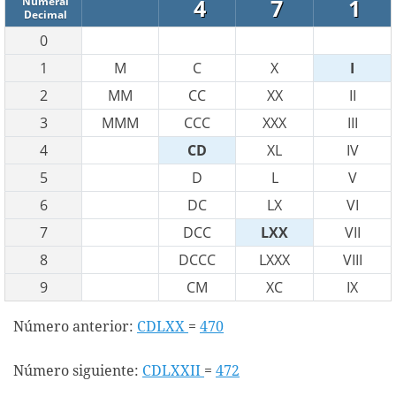
4
7
1
Numeral
Decimal
0
1
M
C
X
I
2
MM
CC
XX
II
3
MMM
CCC
XXX
III
4
CD
XL
IV
5
D
L
V
6
DC
LX
VI
7
DCC
LXX
VII
8
DCCC
LXXX
VIII
9
CM
XC
IX
Número anterior:
CDLXX
=
470
Número siguiente:
CDLXXII
=
472