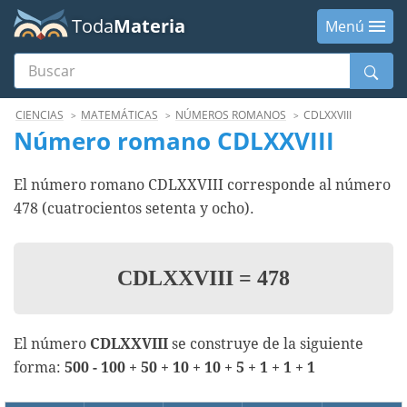
Toda
Materia
Menú
Buscar
Menú
CIENCIAS
MATEMÁTICAS
NÚMEROS ROMANOS
CDLXXVIII
Número romano CDLXXVIII
El número romano CDLXXVIII corresponde al número
478 (cuatrocientos setenta y ocho).
CDLXXVIII
=
478
El número
CDLXXVIII
se construye de la siguiente
forma:
500 - 100 + 50 + 10 + 10 + 5 + 1 + 1 + 1