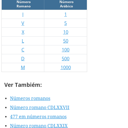
Número
Número
Romano
Arábico
I
1
V
5
X
10
L
50
C
100
D
500
M
1000
Ver Tambiém:
Números romanos
Número romano CDLXXVII
477 em números romanos
Número romano CDLXXIX