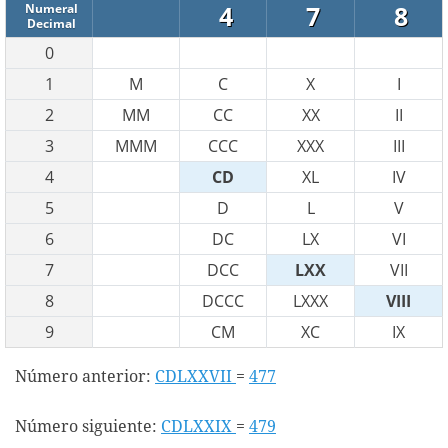
4
7
8
Numeral
Decimal
0
1
M
C
X
I
2
MM
CC
XX
II
3
MMM
CCC
XXX
III
4
CD
XL
IV
5
D
L
V
6
DC
LX
VI
7
DCC
LXX
VII
8
DCCC
LXXX
VIII
9
CM
XC
IX
Número anterior:
CDLXXVII
=
477
Número siguiente:
CDLXXIX
=
479