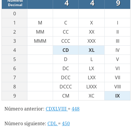
4
4
9
Numeral
Decimal
0
1
M
C
X
I
2
MM
CC
XX
II
3
MMM
CCC
XXX
III
4
CD
XL
IV
5
D
L
V
6
DC
LX
VI
7
DCC
LXX
VII
8
DCCC
LXXX
VIII
9
CM
XC
IX
Número anterior:
CDXLVIII
=
448
Número siguiente:
CDL
=
450