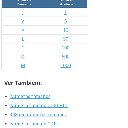
Romano
Arábico
I
1
V
5
X
10
L
50
C
100
D
500
M
1000
Ver Tambiém:
Números romanos
Número romano CDXLVIII
448 em números romanos
Número romano CDL