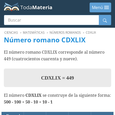
Toda
Materia
Menú
Buscar
Menú
CIENCIAS
MATEMÁTICAS
NÚMEROS ROMANOS
CDXLIX
Número romano CDXLIX
El número romano CDXLIX corresponde al número
449 (cuatrocientos cuarenta y nueve).
CDXLIX
=
449
El número
CDXLIX
se construye de la siguiente forma:
500 - 100 + 50 - 10 + 10 - 1