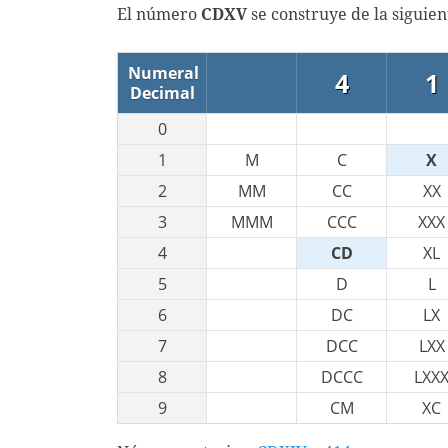
El número
CDXV
se construye de la siguie
Numeral
4
1
Decimal
0
1
M
C
X
2
MM
CC
XX
3
MMM
CCC
XXX
4
CD
XL
5
D
L
6
DC
LX
7
DCC
LXX
8
DCCC
LXX
9
CM
XC