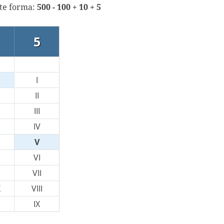
nte forma:
500 - 100 + 10 + 5
5
I
II
III
IV
V
VI
VII
X
VIII
IX