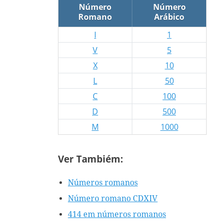
Número
Número
Romano
Arábico
I
1
V
5
X
10
L
50
C
100
D
500
M
1000
Ver Tambiém:
Números romanos
Número romano CDXIV
414 em números romanos