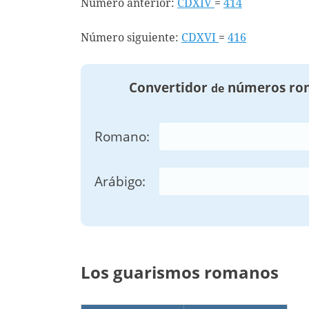
Número anterior:
CDXIV
=
414
Número siguiente:
CDXVI
=
416
Convertidor
números ro
de
Romano:
Arábigo:
Los guarismos romanos