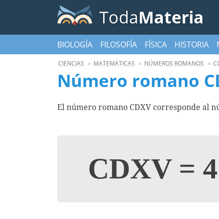
Toda
Materia
BIOLOGÍA
FILOSOFÍA
FÍSICA
HISTORIA
CIENCIAS
MATEMÁTICAS
NÚMEROS ROMANOS
C
Número romano C
El número romano CDXV corresponde al nú
CDXV
=
4