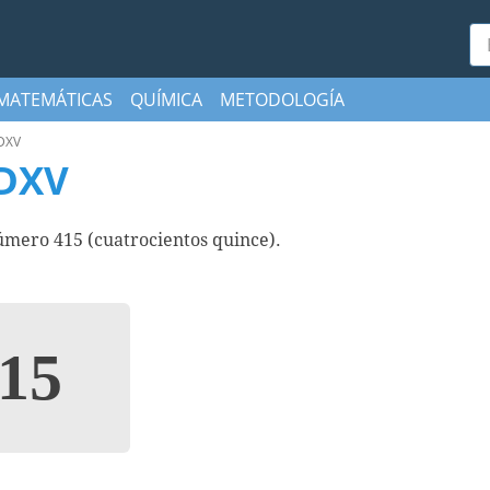
Bu
MATEMÁTICAS
QUÍMICA
METODOLOGÍA
DXV
DXV
mero 415 (cuatrocientos quince).
15