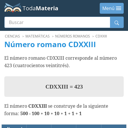
Toda
Materia
Menú
Buscar
Menú
CIENCIAS
MATEMÁTICAS
NÚMEROS ROMANOS
CDXXIII
Número romano CDXXIII
El número romano CDXXIII corresponde al número
423 (cuatrocientos veintitrés).
CDXXIII
=
423
El número
CDXXIII
se construye de la siguiente
forma:
500 - 100 + 10 + 10 + 1 + 1 + 1