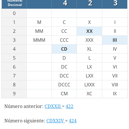
4
2
3
Numeral
Decimal
0
1
M
C
X
I
2
MM
CC
XX
II
3
MMM
CCC
XXX
III
4
CD
XL
IV
5
D
L
V
6
DC
LX
VI
7
DCC
LXX
VII
8
DCCC
LXXX
VIII
9
CM
XC
IX
Número anterior:
CDXXII
=
422
Número siguiente:
CDXXIV
=
424