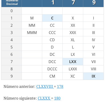
1
7
9
Numeral
Decimal
0
1
M
C
X
I
2
MM
CC
XX
II
3
MMM
CCC
XXX
III
4
CD
XL
IV
5
D
L
V
6
DC
LX
VI
7
DCC
LXX
VII
8
DCCC
LXXX
VIII
9
CM
XC
IX
Número anterior:
CLXXVIII
=
178
Número siguiente:
CLXXX
=
180