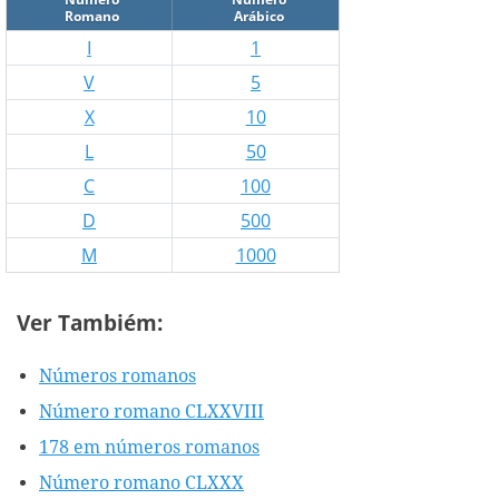
Romano
Arábico
I
1
V
5
X
10
L
50
C
100
D
500
M
1000
Ver Tambiém:
Números romanos
Número romano CLXXVIII
178 em números romanos
Número romano CLXXX