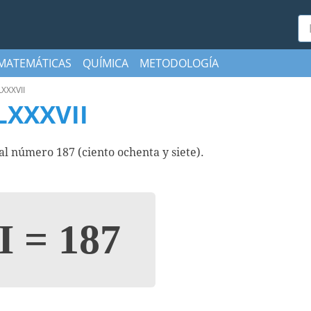
Bu
MATEMÁTICAS
QUÍMICA
METODOLOGÍA
XXXVII
LXXXVII
 número 187 (ciento ochenta y siete).
I
=
187