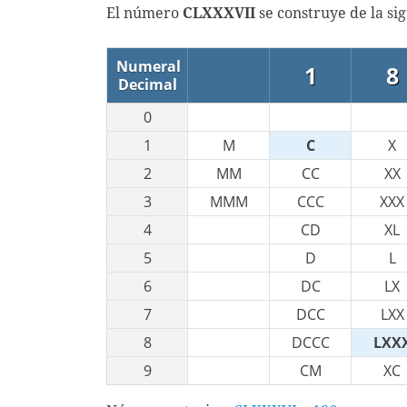
El número
CLXXXVII
se construye de la si
Numeral
1
8
Decimal
0
1
M
C
X
2
MM
CC
XX
3
MMM
CCC
XXX
4
CD
XL
5
D
L
6
DC
LX
7
DCC
LXX
8
DCCC
LXX
9
CM
XC