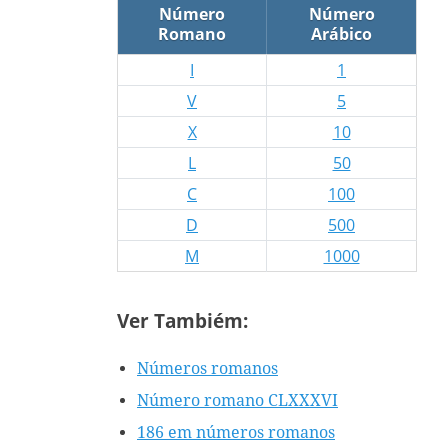
Número
Número
Romano
Arábico
I
1
V
5
X
10
L
50
C
100
D
500
M
1000
Ver Tambiém:
Números romanos
Número romano CLXXXVI
186 em números romanos