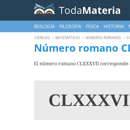
Toda
Materia
BIOLOGÍA
FILOSOFÍA
FÍSICA
HISTORIA
CIENCIAS
MATEMÁTICAS
NÚMEROS ROMANOS
CL
Número romano C
El número romano CLXXXVII corresponde al
CLXXXVI