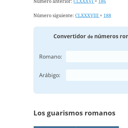
Número anterior:
CLXXXVI
=
186
Número siguiente:
CLXXXVIII
=
188
Convertidor
números ro
de
Romano:
Arábigo:
Los guarismos romanos