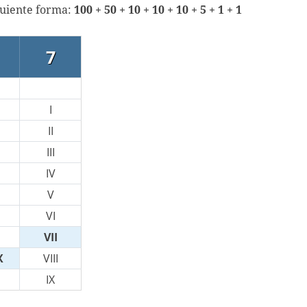
guiente forma:
100 + 50 + 10 + 10 + 10 + 5 + 1 + 1
7
I
II
III
IV
V
VI
VII
X
VIII
IX