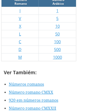
Romano
Arábico
I
1
V
5
X
10
L
50
C
100
D
500
M
1000
Ver Tambiém:
Números romanos
Número romano CMXX
920 em números romanos
Número romano CMXXII