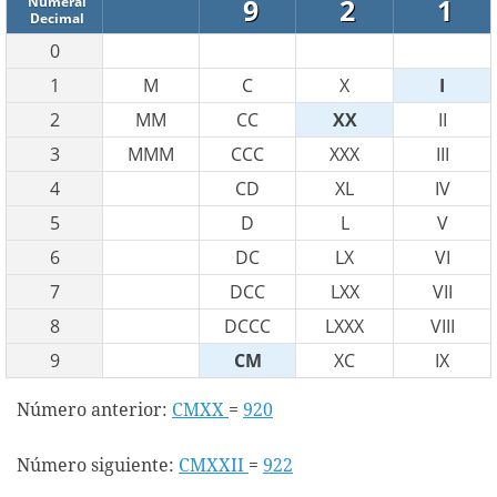
9
2
1
Numeral
Decimal
0
1
M
C
X
I
2
MM
CC
XX
II
3
MMM
CCC
XXX
III
4
CD
XL
IV
5
D
L
V
6
DC
LX
VI
7
DCC
LXX
VII
8
DCCC
LXXX
VIII
9
CM
XC
IX
Número anterior:
CMXX
=
920
Número siguiente:
CMXXII
=
922