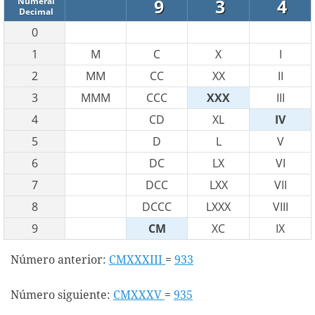
9
3
4
Numeral
Decimal
0
1
M
C
X
I
2
MM
CC
XX
II
3
MMM
CCC
XXX
III
4
CD
XL
IV
5
D
L
V
6
DC
LX
VI
7
DCC
LXX
VII
8
DCCC
LXXX
VIII
9
CM
XC
IX
Número anterior:
CMXXXIII
=
933
Número siguiente:
CMXXXV
=
935