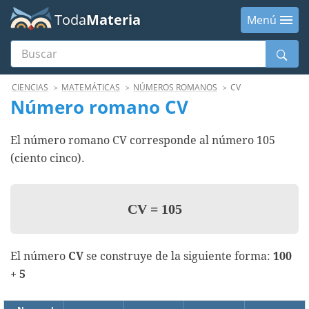
Toda
Materia
Menú
Buscar
Menú
CIENCIAS
MATEMÁTICAS
NÚMEROS ROMANOS
CV
Número romano CV
El número romano CV corresponde al número 105
(ciento cinco).
CV
=
105
El número
CV
se construye de la siguiente forma:
100
+ 5