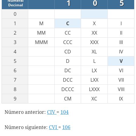
1
0
5
Numeral
Decimal
0
1
M
C
X
I
2
MM
CC
XX
II
3
MMM
CCC
XXX
III
4
CD
XL
IV
5
D
L
V
6
DC
LX
VI
7
DCC
LXX
VII
8
DCCC
LXXX
VIII
9
CM
XC
IX
Número anterior:
CIV
=
104
Número siguiente:
CVI
=
106