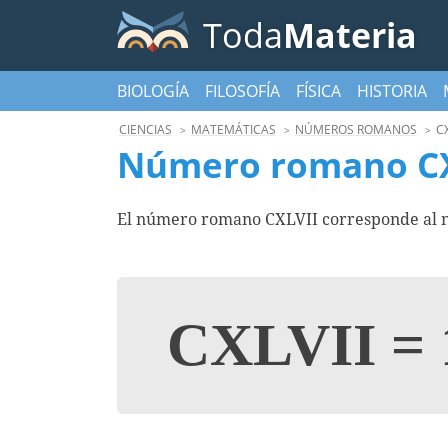
Toda
Materia
BIOLOGÍA
FILOSOFÍA
FÍSICA
HISTORIA
CIENCIAS
MATEMÁTICAS
NÚMEROS ROMANOS
CX
Número romano CX
El número romano CXLVII corresponde al nú
CXLVII
=