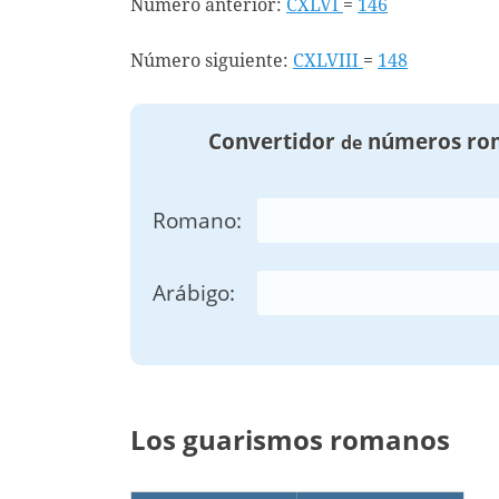
Número anterior:
CXLVI
=
146
Número siguiente:
CXLVIII
=
148
Convertidor
números ro
de
Romano:
Arábigo:
Los guarismos romanos