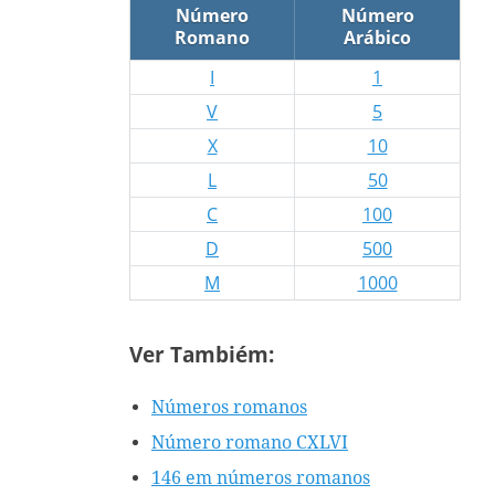
Número
Número
Romano
Arábico
I
1
V
5
X
10
L
50
C
100
D
500
M
1000
Ver Tambiém:
Números romanos
Número romano CXLVI
146 em números romanos