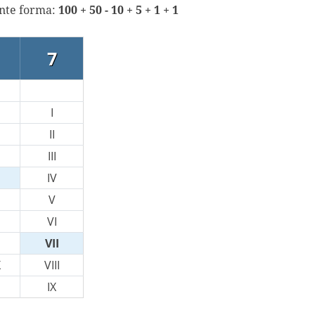
ente forma:
100 + 50 - 10 + 5 + 1 + 1
7
I
II
III
IV
V
VI
VII
X
VIII
IX