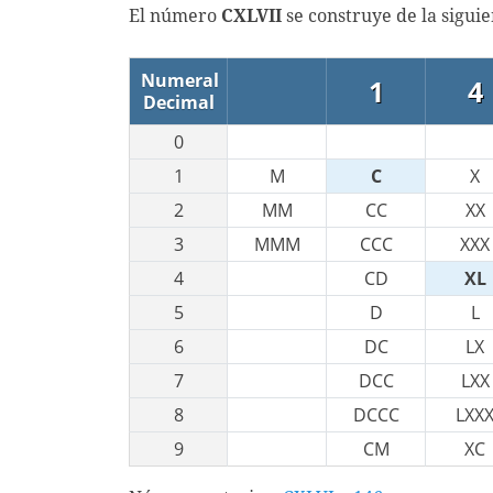
El número
CXLVII
se construye de la sigui
Numeral
1
4
Decimal
0
1
M
C
X
2
MM
CC
XX
3
MMM
CCC
XXX
4
CD
XL
5
D
L
6
DC
LX
7
DCC
LXX
8
DCCC
LXX
9
CM
XC