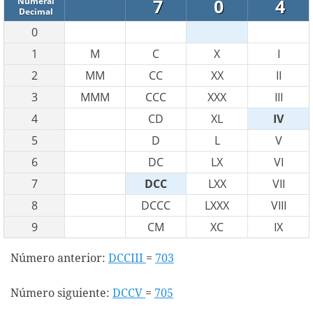
7
0
4
Numeral
Decimal
0
1
M
C
X
I
2
MM
CC
XX
II
3
MMM
CCC
XXX
III
4
CD
XL
IV
5
D
L
V
6
DC
LX
VI
7
DCC
LXX
VII
8
DCCC
LXXX
VIII
9
CM
XC
IX
Número anterior:
DCCIII
=
703
Número siguiente:
DCCV
=
705