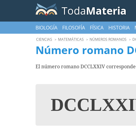
Toda
Materia
BIOLOGÍA
FILOSOFÍA
FÍSICA
HISTORIA
CIENCIAS
MATEMÁTICAS
NÚMEROS ROMANOS
D
Número romano D
El número romano DCCLXXIV corresponde al
DCCLXX