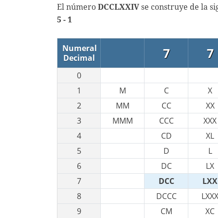
El número
DCCLXXIV
se construye de la s
5 - 1
Numeral
7
7
Decimal
0
1
M
C
X
2
MM
CC
XX
3
MMM
CCC
XXX
4
CD
XL
5
D
L
6
DC
LX
7
DCC
LXX
8
DCCC
LXX
9
CM
XC