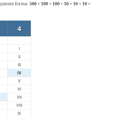
iguiente forma:
500 + 100 + 100 + 50 + 10 + 10 +
4
I
II
III
IV
V
VI
VII
X
VIII
IX