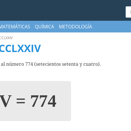
Bu
MATEMÁTICAS
QUÍMICA
METODOLOGÍA
CCLXXIV
CCLXXIV
 número 774 (setecientos setenta y cuatro).
IV
=
774