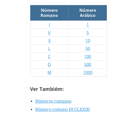
Número
Número
Romano
Arábico
I
1
V
5
X
10
L
50
C
100
D
500
M
1000
Ver Tambiém:
Números romanos
Número romano DCCLXXIII