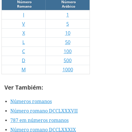
Número
Número
Romano
Arábico
I
1
V
5
X
10
L
50
C
100
D
500
M
1000
Ver Tambiém:
Números romanos
Número romano DCCLXXXVII
787 em números romanos
Número romano DCCLXXXIX