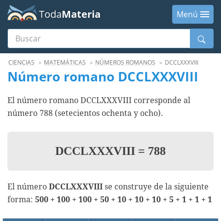
Toda
Materia
Menú
Buscar
Menú
CIENCIAS
MATEMÁTICAS
NÚMEROS ROMANOS
DCCLXXXVIII
Número romano DCCLXXXVIII
El número romano DCCLXXXVIII corresponde al
número 788 (setecientos ochenta y ocho).
DCCLXXXVIII
=
788
El número
DCCLXXXVIII
se construye de la siguiente
forma:
500 + 100 + 100 + 50 + 10 + 10 + 10 + 5 + 1 + 1 + 1