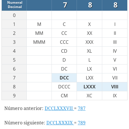
7
8
8
Numeral
Decimal
0
1
M
C
X
I
2
MM
CC
XX
II
3
MMM
CCC
XXX
III
4
CD
XL
IV
5
D
L
V
6
DC
LX
VI
7
DCC
LXX
VII
8
DCCC
LXXX
VIII
9
CM
XC
IX
Número anterior:
DCCLXXXVII
=
787
Número siguiente:
DCCLXXXIX
=
789