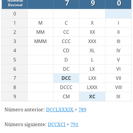
7
9
0
Numeral
Decimal
0
1
M
C
X
I
2
MM
CC
XX
II
3
MMM
CCC
XXX
III
4
CD
XL
IV
5
D
L
V
6
DC
LX
VI
7
DCC
LXX
VII
8
DCCC
LXXX
VIII
9
CM
XC
IX
Número anterior:
DCCLXXXIX
=
789
Número siguiente:
DCCXCI
=
791