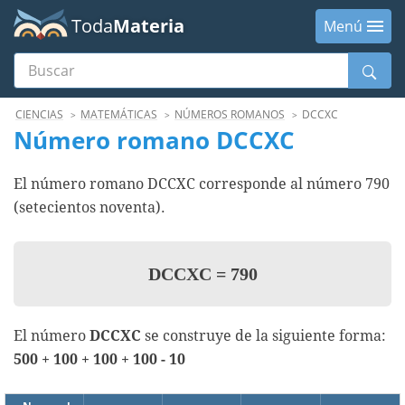
Toda
Materia
Menú
Buscar
Menú
CIENCIAS
MATEMÁTICAS
NÚMEROS ROMANOS
DCCXC
Número romano DCCXC
El número romano DCCXC corresponde al número 790
(setecientos noventa).
DCCXC
=
790
El número
DCCXC
se construye de la siguiente forma:
500 + 100 + 100 + 100 - 10