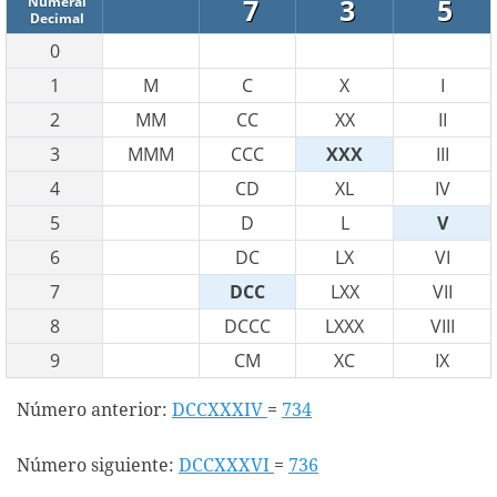
7
3
5
Numeral
Decimal
0
1
M
C
X
I
2
MM
CC
XX
II
3
MMM
CCC
XXX
III
4
CD
XL
IV
5
D
L
V
6
DC
LX
VI
7
DCC
LXX
VII
8
DCCC
LXXX
VIII
9
CM
XC
IX
Número anterior:
DCCXXXIV
=
734
Número siguiente:
DCCXXXVI
=
736