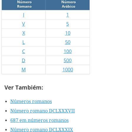
Número
Número
Romano
Arábico
I
1
V
5
X
10
L
50
C
100
D
500
M
1000
Ver Tambiém:
Números romanos
Número romano DCLXXXVII
687 em números romanos
Número romano DCLXXXIX