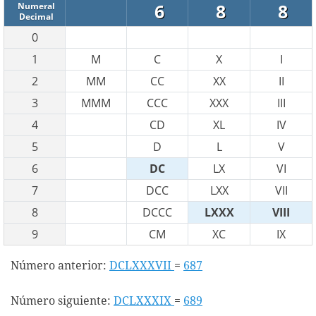
6
8
8
Numeral
Decimal
0
1
M
C
X
I
2
MM
CC
XX
II
3
MMM
CCC
XXX
III
4
CD
XL
IV
5
D
L
V
6
DC
LX
VI
7
DCC
LXX
VII
8
DCCC
LXXX
VIII
9
CM
XC
IX
Número anterior:
DCLXXXVII
=
687
Número siguiente:
DCLXXXIX
=
689