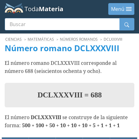
Toda
Materia
Menú
Buscar
Menú
CIENCIAS
MATEMÁTICAS
NÚMEROS ROMANOS
DCLXXXVIII
Número romano DCLXXXVIII
El número romano DCLXXXVIII corresponde al
número 688 (seiscientos ochenta y ocho).
DCLXXXVIII
=
688
El número
DCLXXXVIII
se construye de la siguiente
forma:
500 + 100 + 50 + 10 + 10 + 10 + 5 + 1 + 1 + 1