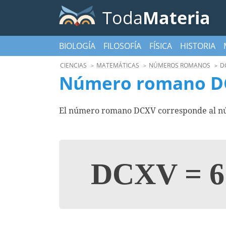
Toda
Materia
BIOLOGÍA
FILOSOFÍA
FÍSICA
HISTORIA
CIENCIAS
MATEMÁTICAS
NÚMEROS ROMANOS
D
Número romano D
El número romano DCXV corresponde al núm
DCXV
=
6