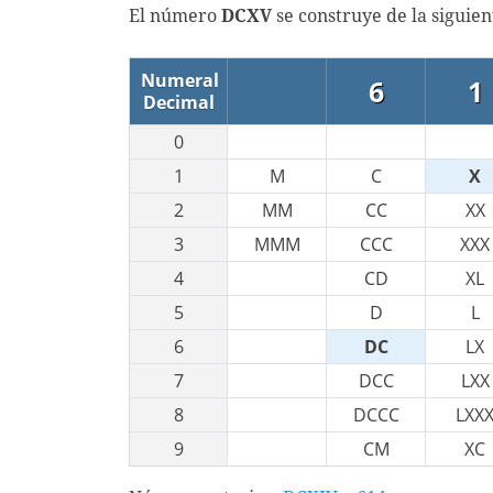
El número
DCXV
se construye de la siguie
Numeral
6
1
Decimal
0
1
M
C
X
2
MM
CC
XX
3
MMM
CCC
XXX
4
CD
XL
5
D
L
6
DC
LX
7
DCC
LXX
8
DCCC
LXX
9
CM
XC