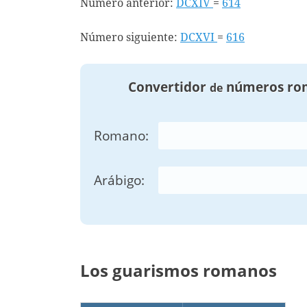
Número anterior:
DCXIV
=
614
Número siguiente:
DCXVI
=
616
Convertidor
números ro
de
Romano:
Arábigo:
Los guarismos romanos