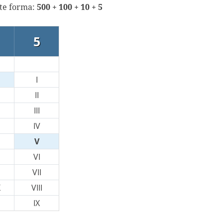
nte forma:
500 + 100 + 10 + 5
5
I
II
III
IV
V
VI
VII
X
VIII
IX