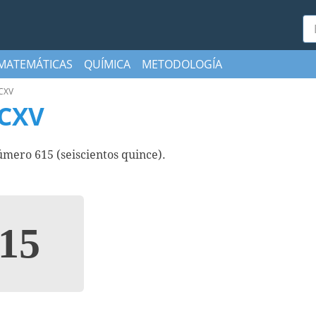
Bu
MATEMÁTICAS
QUÍMICA
METODOLOGÍA
CXV
CXV
ero 615 (seiscientos quince).
15