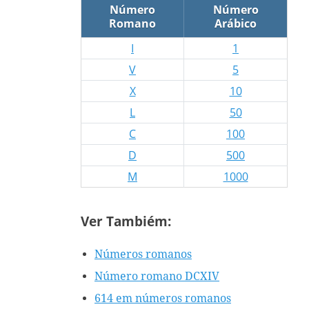
Número
Número
Romano
Arábico
I
1
V
5
X
10
L
50
C
100
D
500
M
1000
Ver Tambiém:
Números romanos
Número romano DCXIV
614 em números romanos