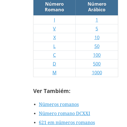
Número
Número
Romano
Arábico
I
1
V
5
X
10
L
50
C
100
D
500
M
1000
Ver Tambiém:
Números romanos
Número romano DCXXI
621 em números romanos