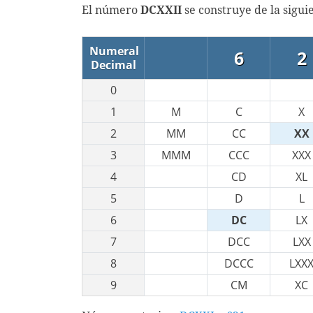
El número
DCXXII
se construye de la sigu
Numeral
6
2
Decimal
0
1
M
C
X
2
MM
CC
XX
3
MMM
CCC
XXX
4
CD
XL
5
D
L
6
DC
LX
7
DCC
LXX
8
DCCC
LXX
9
CM
XC