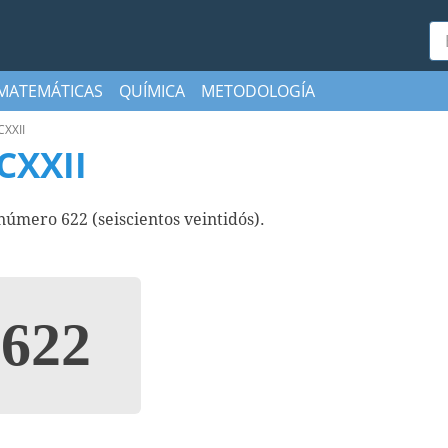
Bu
MATEMÁTICAS
QUÍMICA
METODOLOGÍA
CXXII
CXXII
mero 622 (seiscientos veintidós).
622