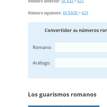
Número anterior:
DCXXI
=
621
Número siguiente:
DCXXIII
=
623
Convertidor
números ro
de
Romano:
Arábigo:
Los guarismos romanos