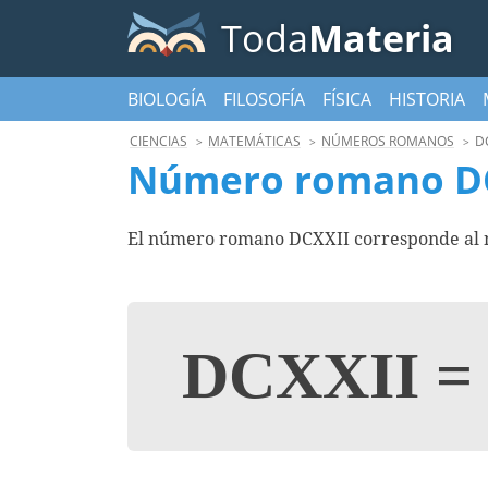
Toda
Materia
BIOLOGÍA
FILOSOFÍA
FÍSICA
HISTORIA
CIENCIAS
MATEMÁTICAS
NÚMEROS ROMANOS
D
Número romano D
El número romano DCXXII corresponde al nú
DCXXII
=