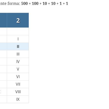
iente forma:
500 + 100 + 10 + 10 + 1 + 1
2
I
II
III
IV
V
VI
VII
X
VIII
IX