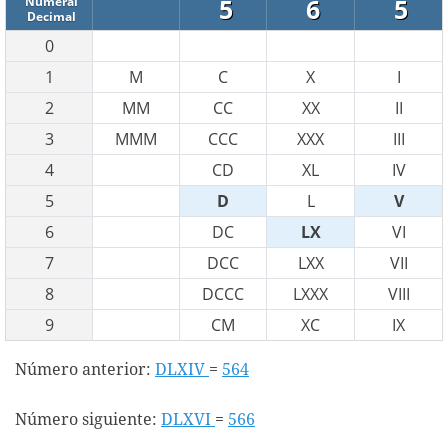
5
6
5
Numeral
Decimal
0
1
M
C
X
I
2
MM
CC
XX
II
3
MMM
CCC
XXX
III
4
CD
XL
IV
5
D
L
V
6
DC
LX
VI
7
DCC
LXX
VII
8
DCCC
LXXX
VIII
9
CM
XC
IX
Número anterior:
DLXIV
=
564
Número siguiente:
DLXVI
=
566