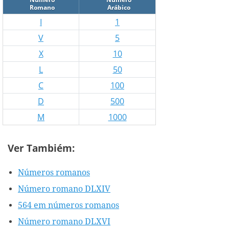
Romano
Arábico
I
1
V
5
X
10
L
50
C
100
D
500
M
1000
Ver Tambiém:
Números romanos
Número romano DLXIV
564 em números romanos
Número romano DLXVI