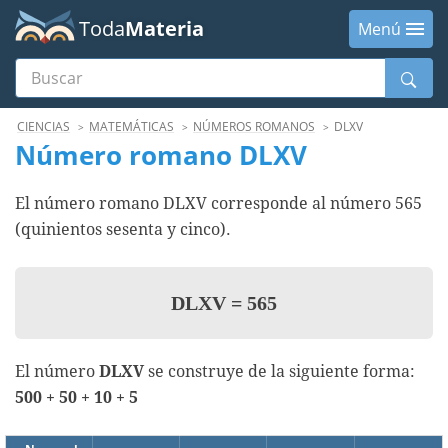
Toda
Materia
Menú
Buscar
Menú
CIENCIAS
MATEMÁTICAS
NÚMEROS ROMANOS
DLXV
Número romano DLXV
El número romano DLXV corresponde al número 565
(quinientos sesenta y cinco).
DLXV
=
565
El número
DLXV
se construye de la siguiente forma:
500 + 50 + 10 + 5