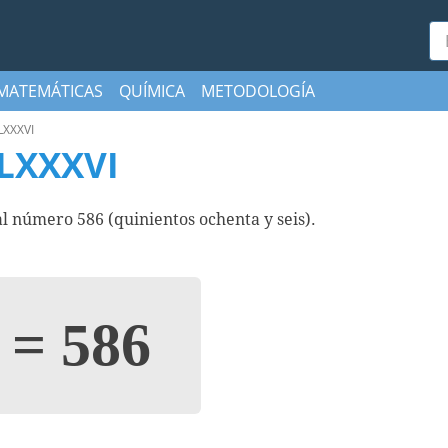
Bu
MATEMÁTICAS
QUÍMICA
METODOLOGÍA
LXXXVI
LXXXVI
número 586 (quinientos ochenta y seis).
I
=
586