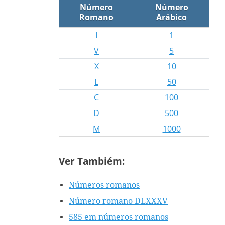
Número
Número
Romano
Arábico
I
1
V
5
X
10
L
50
C
100
D
500
M
1000
Ver Tambiém:
Números romanos
Número romano DLXXXV
585 em números romanos