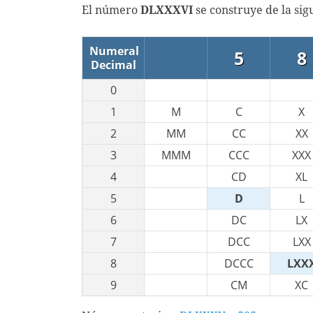
El número
DLXXXVI
se construye de la si
Numeral
5
8
Decimal
0
1
M
C
X
2
MM
CC
XX
3
MMM
CCC
XXX
4
CD
XL
5
D
L
6
DC
LX
7
DCC
LXX
8
DCCC
LXX
9
CM
XC