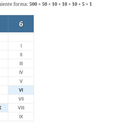
guiente forma:
500 + 50 + 10 + 10 + 10 + 5 + 1
6
I
II
III
IV
V
VI
VII
X
VIII
IX