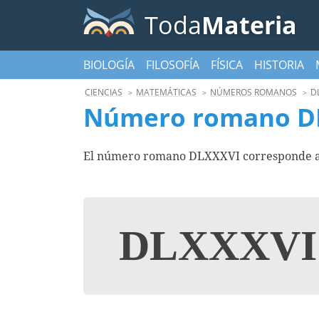
Toda
Materia
BIOLOGÍA
FILOSOFÍA
FÍSICA
HISTORIA
CIENCIAS
MATEMÁTICAS
NÚMEROS ROMANOS
D
Número romano D
El número romano DLXXXVI corresponde al 
DLXXXV