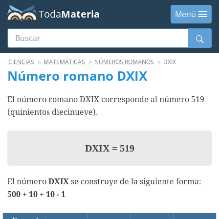
Toda
Materia
Menú
Buscar
Menú
CIENCIAS
MATEMÁTICAS
NÚMEROS ROMANOS
DXIX
Número romano DXIX
El número romano DXIX corresponde al número 519
(quinientos diecinueve).
DXIX
=
519
El número
DXIX
se construye de la siguiente forma:
500 + 10 + 10 - 1