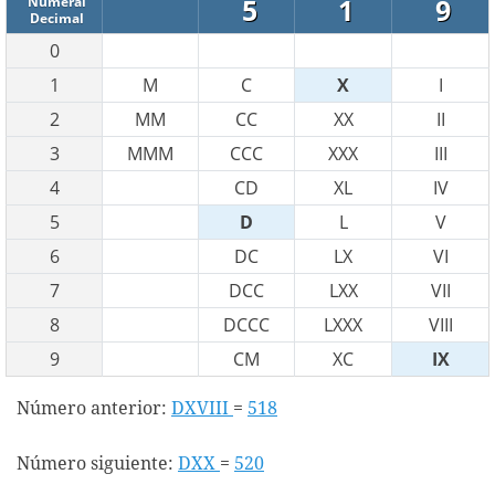
5
1
9
Numeral
Decimal
0
1
M
C
X
I
2
MM
CC
XX
II
3
MMM
CCC
XXX
III
4
CD
XL
IV
5
D
L
V
6
DC
LX
VI
7
DCC
LXX
VII
8
DCCC
LXXX
VIII
9
CM
XC
IX
Número anterior:
DXVIII
=
518
Número siguiente:
DXX
=
520